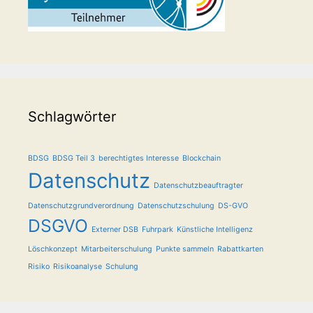
Schlagwörter
BDSG
BDSG Teil 3
berechtigtes Interesse
Blockchain
Datenschutz
Datenschutzbeauftragter
Datenschutzgrundverordnung
Datenschutzschulung
DS-GVO
DSGVO
Externer DSB
Fuhrpark
Künstliche Intelligenz
Löschkonzept
Mitarbeiterschulung
Punkte sammeln
Rabattkarten
Risiko
Risikoanalyse
Schulung