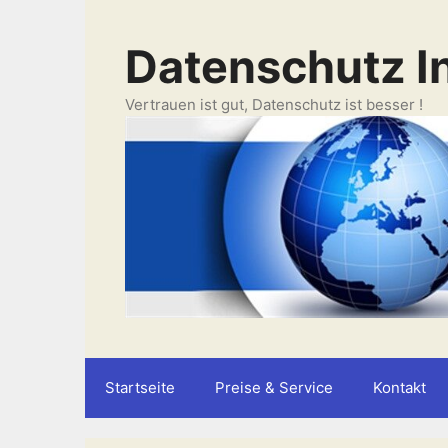
Zum
Inhalt
Datenschutz I
springen
Vertrauen ist gut, Datenschutz ist besser !
Startseite
Preise & Service
Kontakt