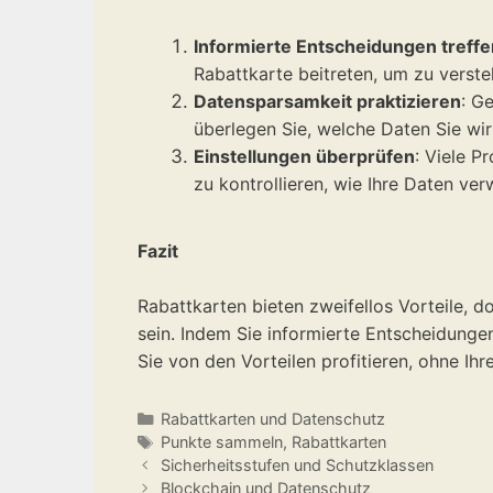
Informierte Entscheidungen treffe
Rabattkarte beitreten, um zu verst
Datensparsamkeit praktizieren
: G
überlegen Sie, welche Daten Sie wi
Einstellungen überprüfen
: Viele P
zu kontrollieren, wie Ihre Daten ve
Fazit
Rabattkarten bieten zweifellos Vorteile, d
sein. Indem Sie informierte Entscheidunge
Sie von den Vorteilen profitieren, ohne Ih
Kategorien
Rabattkarten und Datenschutz
Schlagwörter
Punkte sammeln
,
Rabattkarten
Sicherheitsstufen und Schutzklassen
Blockchain und Datenschutz